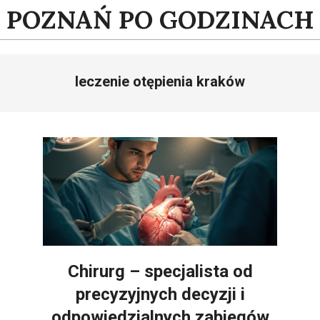
Skip
POZNAŃ PO GODZINACH
to
content
leczenie otępienia kraków
Chirurg – specjalista od
precyzyjnych decyzji i
odpowiedzialnych zabiegów