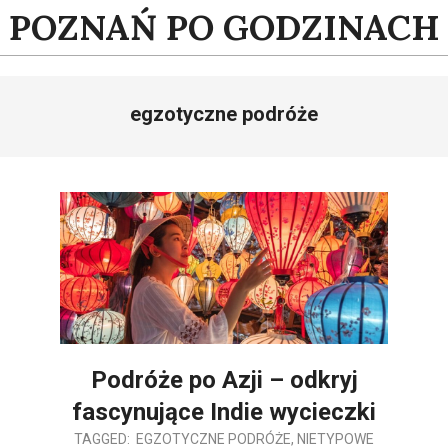
Skip
POZNAŃ PO GODZINACH
to
content
egzotyczne podróże
Podróże po Azji – odkryj
fascynujące Indie wycieczki
2025-
TAGGED:
EGZOTYCZNE PODRÓŻE
,
NIETYPOWE