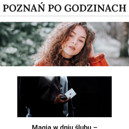
Skip
POZNAŃ PO GODZINACH
to
content
Magia w dniu ślubu –