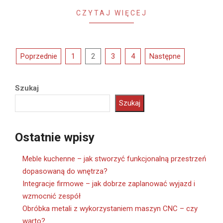
CZYTAJ WIĘCEJ
Stronicowanie
Poprzednie
1
2
3
4
Następne
wpisów
Szukaj
Szukaj
Ostatnie wpisy
Meble kuchenne – jak stworzyć funkcjonalną przestrzeń
dopasowaną do wnętrza?
Integracje firmowe – jak dobrze zaplanować wyjazd i
wzmocnić zespół
Obróbka metali z wykorzystaniem maszyn CNC – czy
warto?