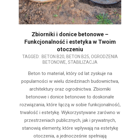
Zbiorniki i donice betonowe –
Funkcjonalność i estetyka w Twoim
otoczeniu
2025-
TAGGED:
BETON B20
,
BETON B25
,
OGRODZENIA
BETONOWE
,
STABILIZACJA
01-
09
Beton to materiał, który od lat zyskuje na
popularności w wielu dziedzinach budownictwa,
architektury oraz ogrodnictwa. Zbiorniki
betonowe i donice betonowe to doskonałe
rozwiązania, które łączą w sobie funkcjonalność,
trwałość i estetykę. Wykorzystywane zarówno w
przestrzeniach publicznych, jak i prywatnych,
stanowią elementy, które wpływają na estetykę
otoczenia, a jednocześnie spełniają