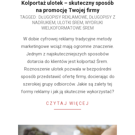
Kolportaż ulotek – skuteczny sposób
na promocję Twojej firmy
2025-
TAGGED:
DŁUGOPISY REKLAMOWE
,
DŁUGOPISY Z
NADRUKIEM
,
ULOTKI ŚREM
,
WYDRUKI
03-
WIELKOFORMATOWE ŚREM
19
W dobie cyfrowej reklamy tradycyjne metody
marketingowe wciąż mają ogromne znaczenie.
Jednym z najskuteczniejszych sposobów
dotarcia do klientów jest kolportaż Śrem.
Roznoszenie ulotek pozwala w bezpośredni
sposób przedstawić ofertę firmy, docierając do
szerokiej grupy odbiorców. Jakie są zalety tej
formy reklamy i jak ją skutecznie wykorzystać?
CZYTAJ WIĘCEJ