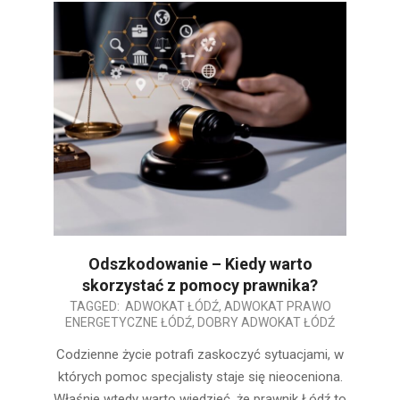
Odszkodowanie – Kiedy warto
skorzystać z pomocy prawnika?
2025-
TAGGED:
ADWOKAT ŁÓDŹ
,
ADWOKAT PRAWO
ENERGETYCZNE ŁÓDŹ
,
DOBRY ADWOKAT ŁÓDŹ
08-
07
Codzienne życie potrafi zaskoczyć sytuacjami, w
których pomoc specjalisty staje się nieoceniona.
Właśnie wtedy warto wiedzieć, że prawnik Łódź to