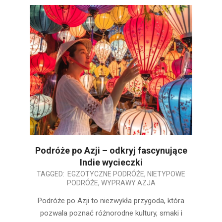
Podróże po Azji – odkryj fascynujące
Indie wycieczki
2025-
TAGGED:
EGZOTYCZNE PODRÓŻE
,
NIETYPOWE
PODRÓŻE
,
WYPRAWY AZJA
07-
09
Podróże po Azji to niezwykła przygoda, która
pozwala poznać różnorodne kultury, smaki i