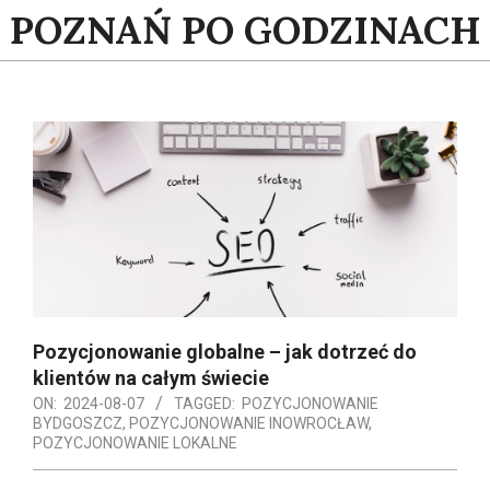
Skip
POZNAŃ PO GODZINACH
to
content
Pozycjonowanie globalne – jak dotrzeć do
klientów na całym świecie
ON:
2024-08-07
TAGGED:
POZYCJONOWANIE
BYDGOSZCZ
,
POZYCJONOWANIE INOWROCŁAW
,
POZYCJONOWANIE LOKALNE