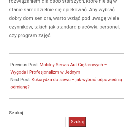
rozwiązaniem dla osób starszych, które nie są w
stanie samodzielnie się opiekować. Aby wybrać
dobry dom seniora, warto wziąć pod uwagę wiele
czynników, takich jak standard placówki, personel,
czy program zajęć.
2023-
12-
Previous Post:
Mobilny Serwis Aut Ciężarowych –
13
Wygoda i Profesjonalizm w Jednym
Next Post:
Kukurydza do siewu – jak wybrać odpowiednią
odmianę?
Szukaj
Szukaj