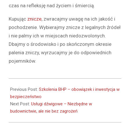
czas na refleksję nad życiem i śmiercią.
Kupując
znicze
, zwracajmy uwagę na ich jakość i
pochodzenie. Wybierajmy znicze z legalnych źródeł
i nie palmy ich w miejscach niedozwolonych.
Dbajmy o środowisko i po skończonym okresie
palenia zniczy, wyrzucajmy je do odpowiednich
pojemników.
2024-
06-
Previous Post:
Szkolenia BHP – obowiązek i inwestycja w
26
bezpieczeństwo
Next Post:
Usługi dźwigowe – Niezbędne w
budownictwie, ale nie bez zagrożeń