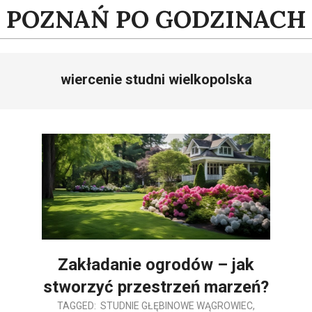
Skip
POZNAŃ PO GODZINACH
to
content
wiercenie studni wielkopolska
Zakładanie ogrodów – jak
stworzyć przestrzeń marzeń?
2025-
TAGGED:
STUDNIE GŁĘBINOWE WĄGROWIEC
,