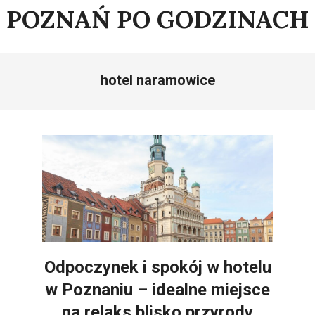
Skip
POZNAŃ PO GODZINACH
to
content
hotel naramowice
Odpoczynek i spokój w hotelu
w Poznaniu – idealne miejsce
na relaks blisko przyrody