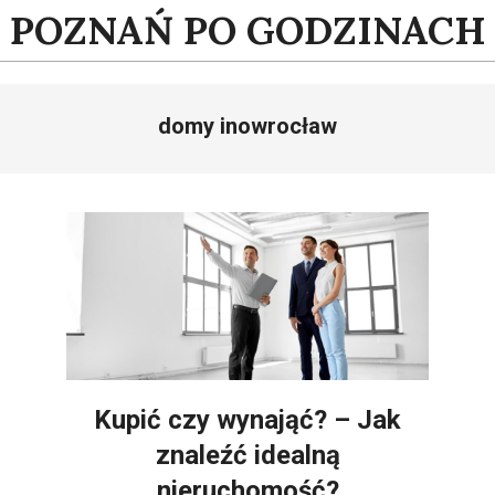
Skip
POZNAŃ PO GODZINACH
to
content
domy inowrocław
Kupić czy wynająć? – Jak
znaleźć idealną
nieruchomość?