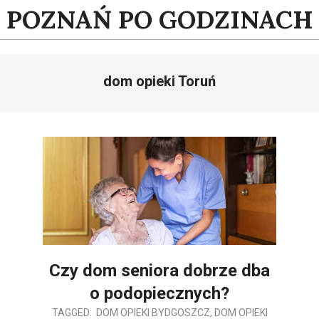
Skip
POZNAŃ PO GODZINACH
to
content
dom opieki Toruń
Czy dom seniora dobrze dba
o podopiecznych?
2023-
TAGGED:
DOM OPIEKI BYDGOSZCZ
,
DOM OPIEKI