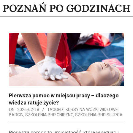
Skip
POZNAŃ PO GODZINACH
to
content
Pierwsza pomoc w miejscu pracy – dlaczego
wiedza ratuje życie?
ON:
2026-02-18
TAGGED:
KURSY NA WÓZKI WIDŁOWE
BARCIN
,
SZKOLENIA BHP GNIEZNO
,
SZKOLENIA BHP SŁUPCA
Pierwsza pomoc to umiejętność, która w sytuacji