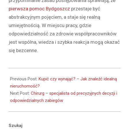
przypominanie zasad postępowania sprawiają, że
pierwsza pomoc Bydgoszcz
przestaje być
abstrakcyjnym pojęciem, a staje się realną
umiejętnością. W miejscu pracy, gdzie
odpowiedzialność za zdrowie współpracowników
jest wspólna, wiedza i szybka reakcja mogą okazać
się bezcenne.
2026-
02-
Previous Post:
Kupić czy wynająć? – Jak znaleźć idealną
18
nieruchomość?
Next Post:
Chirurg – specjalista od precyzyjnych decyzji i
odpowiedzialnych zabiegów
Szukaj