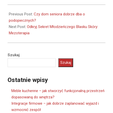
2024-
02-
Previous Post:
Czy dom seniora dobrze dba o
01
podopiecznych?
Next Post:
Odkryj Sekret Młodzieńczego Blasku Skóry:
Mezoterapia
Szukaj
Szukaj
Ostatnie wpisy
Meble kuchenne – jak stworzyć funkcjonalną przestrzeń
dopasowaną do wnętrza?
Integracje firmowe – jak dobrze zaplanować wyjazd i
wzmocnić zespół