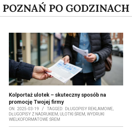
Skip
POZNAŃ PO GODZINACH
to
content
Kolportaż ulotek – skuteczny sposób na
promocję Twojej firmy
ON:
2025-03-19
TAGGED:
DŁUGOPISY REKLAMOWE
,
DŁUGOPISY Z NADRUKIEM
,
ULOTKI ŚREM
,
WYDRUKI
WIELKOFORMATOWE ŚREM