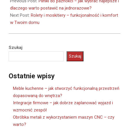
03-
Previous Post:
Pilniki do paznokci – jak wybrać najlepsze i
19
dlaczego warto postawić na jednorazowe?
Next Post:
Rolety i moskitiery – funkcjonalność i komfort
w Twoim domu
Szukaj
Szukaj
Ostatnie wpisy
Meble kuchenne – jak stworzyć funkcjonalną przestrzeń
dopasowaną do wnętrza?
Integracje firmowe – jak dobrze zaplanować wyjazd i
wzmocnić zespół
Obróbka metali z wykorzystaniem maszyn CNC – czy
warto?