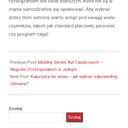
rozwiązaniem dla osób starszych, które nie są w
stanie samodzielnie się opiekować. Aby wybrać
dobry dom seniora, warto wziąć pod uwagę wiele
czynników, takich jak standard placówki, personel,
czy program zajęć.
2023-
12-
Previous Post:
Mobilny Serwis Aut Ciężarowych –
13
Wygoda i Profesjonalizm w Jednym
Next Post:
Kukurydza do siewu – jak wybrać odpowiednią
odmianę?
Szukaj
Szukaj