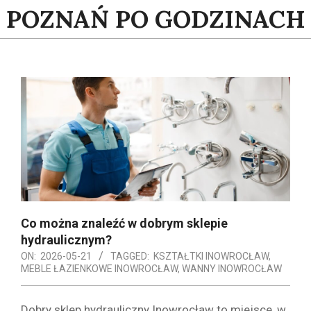
Skip
POZNAŃ PO GODZINACH
to
content
Co można znaleźć w dobrym sklepie
hydraulicznym?
ON:
2026-05-21
TAGGED:
KSZTAŁTKI INOWROCŁAW
,
MEBLE ŁAZIENKOWE INOWROCŁAW
,
WANNY INOWROCŁAW
Dobry sklep hydrauliczny Inowrocław to miejsce, w