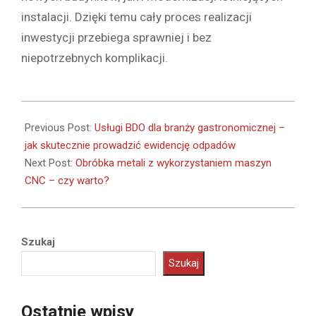
instalacji. Dzięki temu cały proces realizacji
inwestycji przebiega sprawniej i bez
niepotrzebnych komplikacji.
2026-
05-
Previous Post:
Usługi BDO dla branży gastronomicznej –
21
jak skutecznie prowadzić ewidencję odpadów
Next Post:
Obróbka metali z wykorzystaniem maszyn
CNC – czy warto?
Szukaj
Szukaj
Ostatnie wpisy