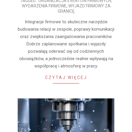
2026-
TAGGED:
ORGANIZACJA EVENTÓW FIRMOWYCH
,
WYDARZENIA FIRMOWE
,
WYJAZD FIRMOWY ZA
07-
GRANICĘ
01
Integracje firmowe to skuteczne narzędzie
budowania relacji w zespole, poprawy komunikacji
oraz zwiększania zaangażowania pracowników.
Dobrze zaplanowane spotkania i wyjazdy
pozwalają oderwać się od codziennych
obowiązków, a jednocześnie realnie wpływają na
współpracę i atmosferę w pracy.
CZYTAJ WIĘCEJ