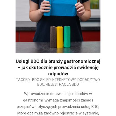
Usługi BDO dla branży gastronomicznej
– jak skutecznie prowadzić ewidencję
odpadów
2026-
TAGGED:
BDO SKLEP INTERNETOWY
,
DORADZTWO
BDO
,
REJESTRACJA BDO
03-
17
Wprowadzenie do ewidencji odpadów w
gastronomii wymaga znajomości zasad i
przepisów dotyczących prowadzenia usług BDO,
które obejmują zarówno rejestrację w systemie,