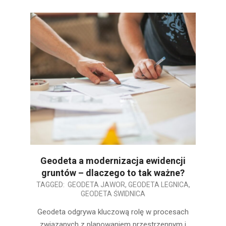
Geodeta a modernizacja ewidencji
gruntów – dlaczego to tak ważne?
2026-
TAGGED:
GEODETA JAWOR
,
GEODETA LEGNICA
,
GEODETA ŚWIDNICA
03-
03
Geodeta odgrywa kluczową rolę w procesach
związanych z planowaniem przestrzennym i