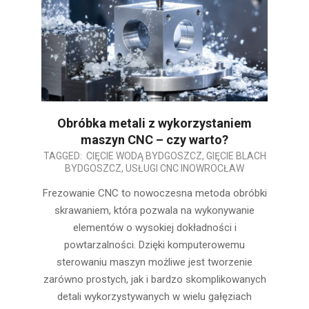
Obróbka metali z wykorzystaniem
maszyn CNC – czy warto?
2026-
TAGGED:
CIĘCIE WODĄ BYDGOSZCZ
,
GIĘCIE BLACH
BYDGOSZCZ
,
USŁUGI CNC INOWROCŁAW
06-
25
Frezowanie CNC to nowoczesna metoda obróbki
skrawaniem, która pozwala na wykonywanie
elementów o wysokiej dokładności i
powtarzalności. Dzięki komputerowemu
sterowaniu maszyn możliwe jest tworzenie
zarówno prostych, jak i bardzo skomplikowanych
detali wykorzystywanych w wielu gałęziach